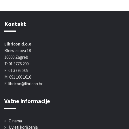
Kontakt
Libricon d.o.o.
Bleiweisova 18
10000 Zagreb
T: 01 3776 209
F: 01 3776 209
M: 091 100 1616
E: libricon@libricon.hr
Važne informacije
O nama
Uvjeti korištenja