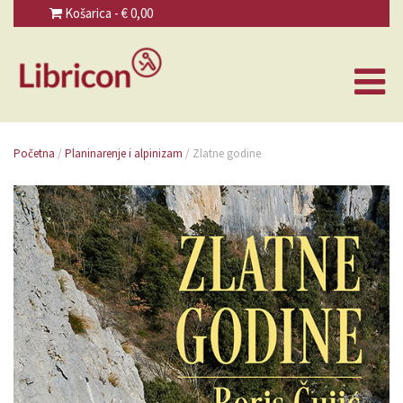
Košarica - €
0,00
Početna
/
Planinarenje i alpinizam
/ Zlatne godine