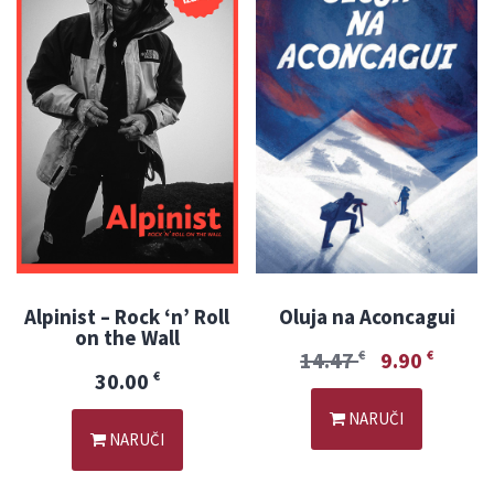
Alpinist – Rock ‘n’ Roll
Oluja na Aconcagui
on the Wall
14.47
9.90
€
€
30.00
€
NARUČI
NARUČI