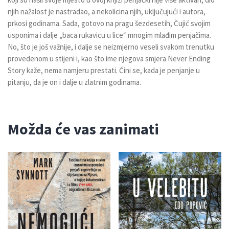
njih nažalost je nastradao, a nekolicina njih, uključujući i autora,
prkosi godinama. Sada, gotovo na pragu šezdesetih, Čujić svojim
usponima i dalje „baca rukavicu u lice“ mnogim mlađim penjačima.
No, što je još važnije, i dalje se neizmjerno veseli svakom trenutku
provedenom u stijeni i, kao što ime njegova smjera Never Ending
Story kaže, nema namjeru prestati. Čini se, kada je penjanje u
pitanju, da je on i dalje u zlatnim godinama.
Možda će vas zanimati