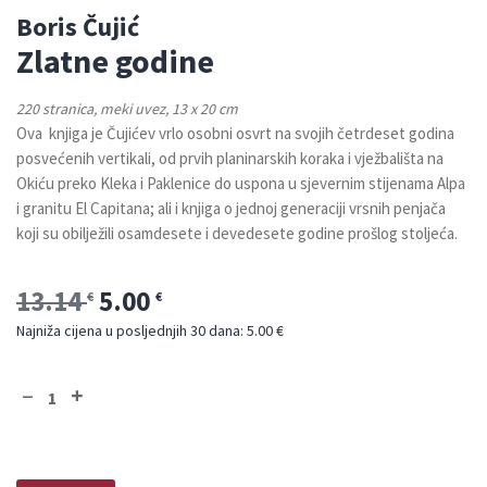
Boris Čujić
Zlatne godine
220 stranica, meki uvez, 13 x 20 cm
Ova knjiga je Čujićev vrlo osobni osvrt na svojih četrdeset godina
posvećenih vertikali, od prvih planinarskih koraka i vježbališta na
Okiću preko Kleka i Paklenice do uspona u sjevernim stijenama Alpa
i granitu El Capitana; ali i knjiga o jednoj generaciji vrsnih penjača
koji su obilježili osamdesete i devedesete godine prošlog stoljeća.
13.14
5.00
€
€
Najniža cijena u posljednjih 30 dana: 5.00 €