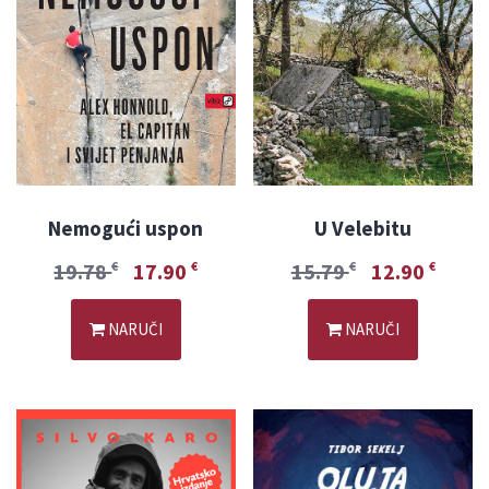
Nemogući uspon
U Velebitu
19.78
17.90
15.79
12.90
€
€
€
€
NARUČI
NARUČI