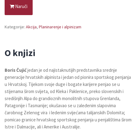
Naruči
Kategorije:
Akcija
,
Planinarenje i alpinizam
O knjizi
Boris Čujić
jedan je od najistaknutijih predstavnika srednje
generacije hrvatskih alpinista i jedan od pionira sportskog penjanja
u Hrvatskoj. Tijekom svoje duge i bogate karijere penjao se u
stijenama širom svijeta, od Kleka i Paklenice, preko slovenskih i
središnjih Alpa do grandioznih monolitnih stupova Grenlanda,
Patagonije i Tasmanije; okušavao se u zaleđenim slapovima
čarobnog Zelenog vira i ledenim svijećama talijanskih Dolomita;
pomicao granice hrvatskog sportskog penjanja u penjalištima širom
Istre i Dalmacije, ali i Amerike i Australije.