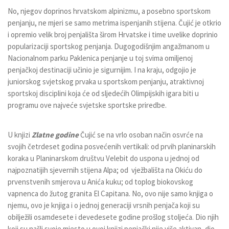
No, njegov doprinos hrvatskom alpinizmu, a posebno sportskom
penjanju, ne mjeri se samo metrima ispenjanih stijena. Čujić je otkrio
i opremio velik broj penjališta širom Hrvatske i time uvelike doprinio
popularizaciji sportskog penjanja. Dugogodišnjim angažmanom u
Nacionalnom parku Paklenica penjanje u toj svima omiljenoj
penjačkoj destinaciji učinio je sigurnijim. I na kraju, odgojio je
juniorskog svjetskog prvaka u sportskom penjanju, atraktivnoj
sportskoj disciplini koja će od sljedećih Olimpijskih igara biti u
programu ove najveće svjetske sportske priredbe.
U knjizi
Zlatne godine
Čujić se na vrlo osoban način osvrće na
svojih četrdeset godina posvećenih vertikali: od prvih planinarskih
koraka u Planinarskom društvu Velebit do uspona u jednoj od
najpoznatijih sjevernih stijena Alpa; od vježbališta na Okiću do
prvenstvenih smjerova u Anića kuku; od toplog biokovskog
vapnenca do žutog granita El Capitana. No, ovo nije samo knjiga o
njemu, ovo je knjiga i o jednoj generaciji vrsnih penjača koji su
obilježili osamdesete i devedesete godine prošlog stoljeća. Dio njih
koji su našli svoje mjesto u ovoj knjizi penjački nije više aktivan, dio