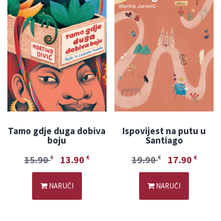
Tamo gdje duga dobiva
Ispovijest na putu u
boju
Santiago
15.90
13.90
19.90
17.90
€
€
€
€
NARUČI
NARUČI