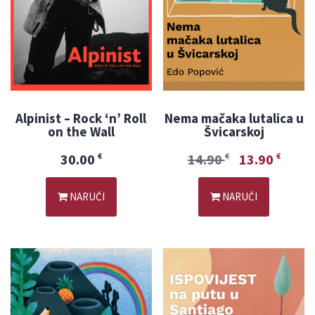
Alpinist – Rock ‘n’ Roll
Nema mačaka lutalica u
on the Wall
Švicarskoj
30.00
14.90
13.90
€
€
€
NARUČI
NARUČI