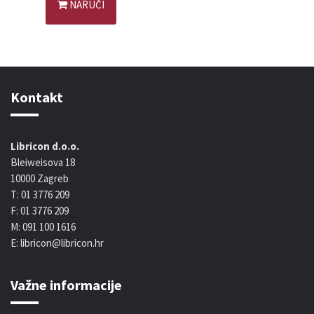
NARUČI
Kontakt
Libricon d.o.o.
Bleiweisova 18
10000 Zagreb
T: 01 3776 209
F: 01 3776 209
M: 091 100 1616
E: libricon@libricon.hr
Važne informacije