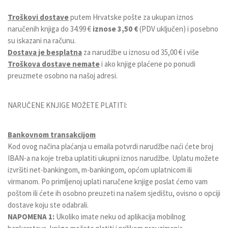
Troškovi dostave
putem Hrvatske pošte za ukupan iznos
naručenih knjiga do 34.99 €
iznose 3,50 €
(PDV uključen) i posebno
su iskazani na računu.
Dostava je besplatna
za narudžbe u iznosu od 35,00 € i više
Troškova dostave nemate
i ako knjige plaćene po ponudi
preuzmete osobno na našoj adresi.
NARUČENE KNJIGE MOŽETE PLATITI:
Bankovnom transakcijom
Kod ovog načina plaćanja u emaila potvrdi narudžbe naći ćete broj
IBAN-a na koje treba uplatiti ukupni iznos narudžbe. Uplatu možete
izvršiti net-bankingom, m-bankingom, općom uplatnicom ili
virmanom. Po primljenoj uplati naručene knjige poslat ćemo vam
poštom ili ćete ih osobno preuzeti na našem sjedištu, ovisno o opciji
dostave koju ste odabrali.
NAPOMENA 1:
Ukoliko imate neku od aplikacija mobilnog