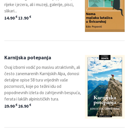
rijeke i jezera, ali i muzeji, galerije, pisci,
slikari...
€
€
14.90
13.90
Karnijska potepanja
Ovaj izborni vodič po masivu atraktivnih, ali
često zanemarenih Karnijskih Alpa, donosi
detaljne opise 58 tura vrijednih vaše
pozornosti, koje po težini idu od
popodnevnih izleta do zahtjevnih bespuća,
ferata i lakših alpinističkih tura.
€
€
29.90
26.90