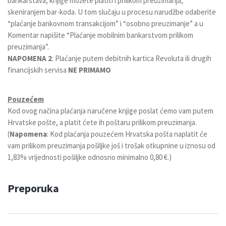
bankarstava, knjige možete platiti i prilikom preuzimanja,
skeniranjem bar-koda. U tom slučaju u procesu narudžbe odaberite
“plaćanje bankovnom transakcijom” i “osobno preuzimanje” a u
Komentar napišite “Plaćanje mobilnim bankarstvom prilikom
preuzimanja”.
NAPOMENA 2
: Plaćanje putem debitnih kartica Revoluta ili drugih
financijskih servisa
NE PRIMAMO
Pouzećem
Kod ovog načina plaćanja naručene knjige poslat ćemo vam putem
Hrvatske pošte, a platit ćete ih poštaru prilikom preuzimanja.
(
Napomena
: Kod plaćanja pouzećem Hrvatska pošta naplatit će
vam prilikom preuzimanja pošiljke još i trošak otkupnine u iznosu od
1,83% vrijednosti pošiljke odnosno minimalno 0,80 €.)
Preporuka