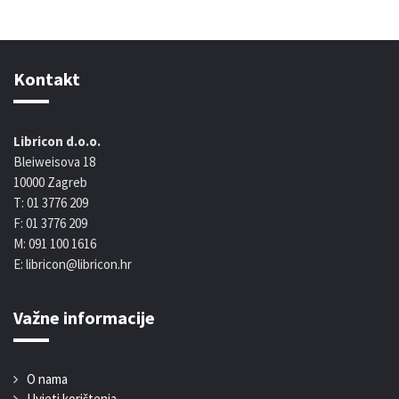
Kontakt
Libricon d.o.o.
Bleiweisova 18
10000 Zagreb
T: 01 3776 209
F: 01 3776 209
M: 091 100 1616
E: libricon@libricon.hr
Važne informacije
O nama
Uvjeti korištenja