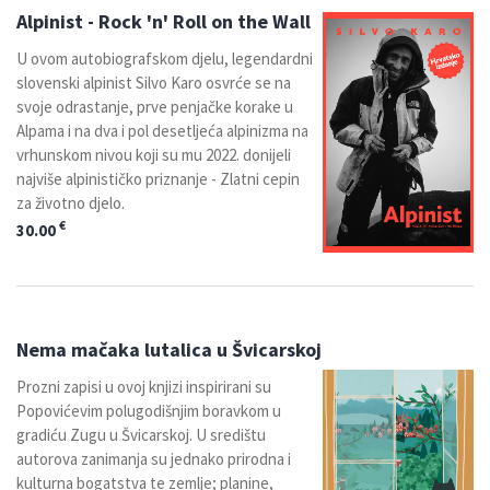
Alpinist - Rock 'n' Roll on the Wall
U ovom autobiografskom djelu, legendardni
slovenski alpinist Silvo Karo osvrće se na
svoje odrastanje, prve penjačke korake u
Alpama i na dva i pol desetljeća alpinizma na
vrhunskom nivou koji su mu 2022. donijeli
najviše alpinističko priznanje - Zlatni cepin
za životno djelo.
€
30.00
Nema mačaka lutalica u Švicarskoj
Prozni zapisi u ovoj knjizi inspirirani su
Popovićevim polugodišnjim boravkom u
gradiću Zugu u Švicarskoj. U središtu
autorova zanimanja su jednako prirodna i
kulturna bogatstva te zemlje; planine,