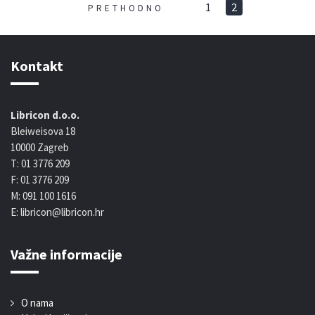
1
2
PRETHODNO
Kontakt
Libricon d.o.o.
Bleiweisova 18
10000 Zagreb
T: 01 3776 209
F: 01 3776 209
M: 091 100 1616
E: libricon@libricon.hr
Važne informacije
O nama