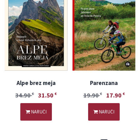
Alpe brez meja
Parenzana
34.90
31.50
19.90
17.90
€
€
€
€
NARUČI
NARUČI