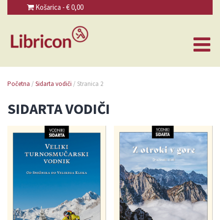
Košarica - €
0,00
Početna
/
Sidarta vodiči
/ Stranica 2
SIDARTA VODIČI