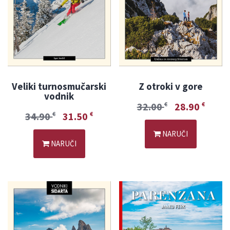
Veliki turnosmučarski
Z otroki v gore
vodnik
32.00
28.90
€
€
34.90
31.50
€
€
NARUČI
NARUČI