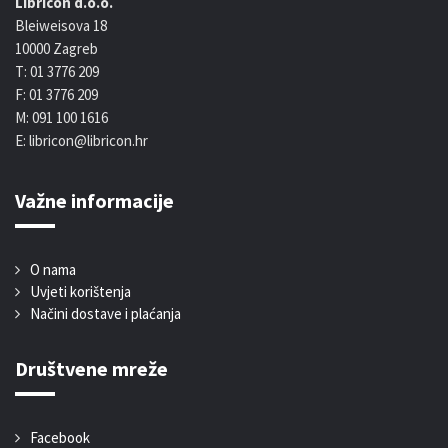
Libricon d.o.o.
Bleiweisova 18
10000 Zagreb
T: 01 3776 209
F: 01 3776 209
M: 091 100 1616
E: libricon@libricon.hr
Važne informacije
O nama
Uvjeti korištenja
Načini dostave i plaćanja
Društvene mreže
Facebook