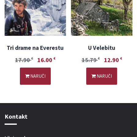
Tri drame na Everestu
U Velebitu
17.90
16.00
15.79
12.90
€
€
€
€
NARUČI
NARUČI
Kontakt