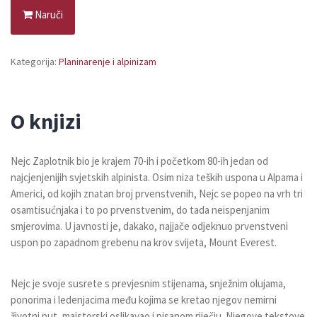
Naruči
Kategorija:
Planinarenje i alpinizam
O knjizi
Nejc Zaplotnik bio je krajem 70-ih i početkom 80-ih jedan od
najcjenjenijih svjetskih alpinista. Osim niza teških uspona u Alpama i
Americi, od kojih znatan broj prvenstvenih, Nejc se popeo na vrh tri
osamtisućnjaka i to po prvenstvenim, do tada neispenjanim
smjerovima. U javnosti je, dakako, najjače odjeknuo prvenstveni
uspon po zapadnom grebenu na krov svijeta, Mount Everest.
Nejc je svoje susrete s prevjesnim stijenama, snježnim olujama,
ponorima i ledenjacima među kojima se kretao njegov nemirni
životni put, majstorski oslikavao i pisanom riječju. Njegove tekstove