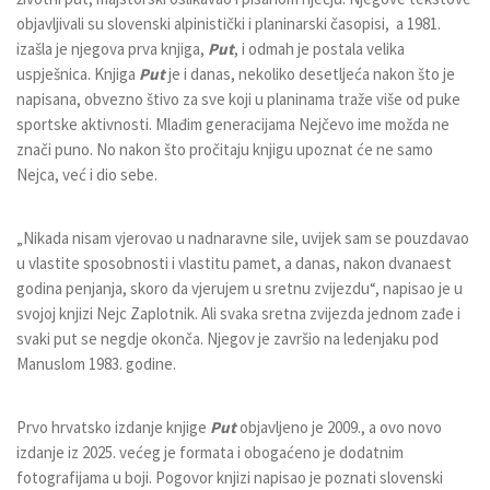
objavljivali su slovenski alpinistički i planinarski časopisi, a 1981.
izašla je njegova prva knjiga,
Put
, i odmah je postala velika
uspješnica. Knjiga
Put
je i danas, nekoliko desetljeća nakon što je
napisana, obvezno štivo za sve koji u planinama traže više od puke
sportske aktivnosti. Mlađim generacijama Nejčevo ime možda ne
znači puno. No nakon što pročitaju knjigu upoznat će ne samo
Nejca, već i dio sebe.
„Nikada nisam vjerovao u nadnaravne sile, uvijek sam se pouzdavao
u vlastite sposobnosti i vlastitu pamet, a danas, nakon dvanaest
godina penjanja, skoro da vjerujem u sretnu zvijezdu“, napisao je u
svojoj knjizi Nejc Zaplotnik. Ali svaka sretna zvijezda jednom zađe i
svaki put se negdje okonča. Njegov je završio na ledenjaku pod
Manuslom 1983. godine.
Prvo hrvatsko izdanje knjige
Put
objavljeno je 2009., a ovo novo
izdanje iz 2025. većeg je formata i obogaćeno je dodatnim
fotografijama u boji. Pogovor knjizi napisao je poznati slovenski