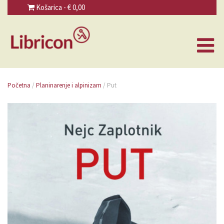
Košarica - €
0,00
Početna
/
Planinarenje i alpinizam
/ Put