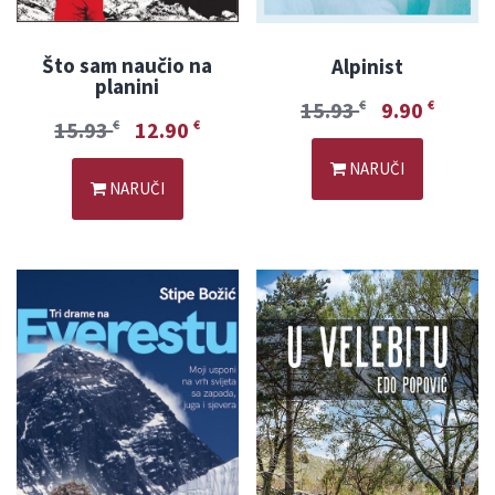
Što sam naučio na
Alpinist
planini
15.93
9.90
€
€
15.93
12.90
€
€
NARUČI
NARUČI