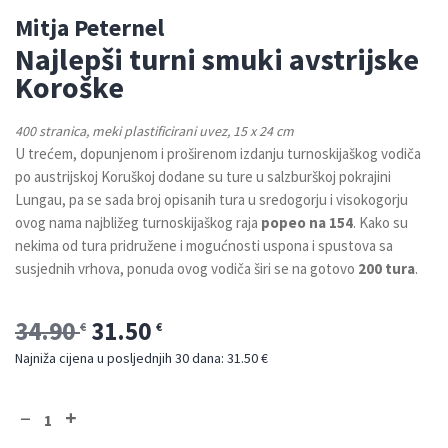
Mitja Peternel
Najlepši turni smuki avstrijske
Koroške
400 stranica, meki plastificirani uvez, 15 x 24 cm
U trećem, dopunjenom i proširenom izdanju turnoskijaškog vodiča
po austrijskoj Koruškoj dodane su ture u salzburškoj pokrajini
Lungau, pa se sada broj opisanih tura u sredogorju i visokogorju
ovog nama najbližeg turnoskijaškog raja
popeo na 154
. Kako su
nekima od tura pridružene i mogućnosti uspona i spustova sa
susjednih vrhova, ponuda ovog vodiča širi se na gotovo
200 tura
.
34.90
31.50
€
€
Najniža cijena u posljednjih 30 dana: 31.50 €