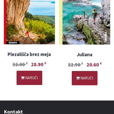
Plezališča brez meja
Juliana
32.00
28.90
€
€
22.90
20.60
€
€
NARUČI
NARUČI
Kontakt