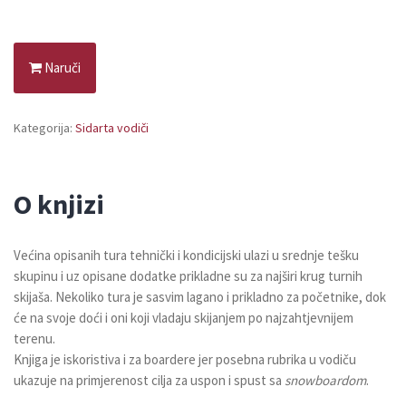
Naruči
Kategorija:
Sidarta vodiči
O knjizi
Većina opisanih tura tehnički i kondicijski ulazi u srednje tešku
skupinu i uz opisane dodatke prikladne su za najširi krug turnih
skijaša. Nekoliko tura je sasvim lagano i prikladno za početnike, dok
će na svoje doći i oni koji vladaju skijanjem po najzahtjevnijem
terenu.
Knjiga je iskoristiva i za boardere jer posebna rubrika u vodiču
ukazuje na primjerenost cilja za uspon i spust sa
snowboardom
.