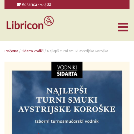
Košarica - €
0,00
Početna
/
Sidarta vodiči
/ Najlepši turni smuki avstrijske Koroške