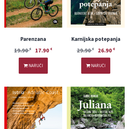
Parenzana
Karnijska potepanja
19.90
17.90
29.90
26.90
€
€
€
€
NARUČI
NARUČI