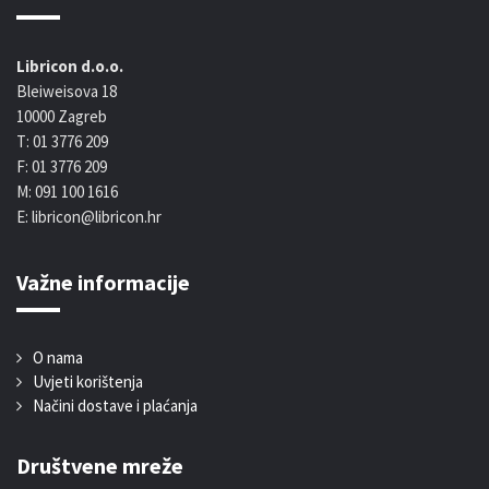
Libricon d.o.o.
Bleiweisova 18
10000 Zagreb
T: 01 3776 209
F: 01 3776 209
M: 091 100 1616
E: libricon@libricon.hr
Važne informacije
O nama
Uvjeti korištenja
Načini dostave i plaćanja
Društvene mreže