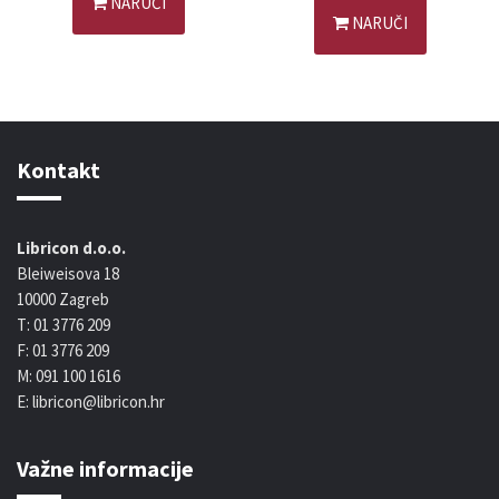
NARUČI
NARUČI
Kontakt
Libricon d.o.o.
Bleiweisova 18
10000 Zagreb
T: 01 3776 209
F: 01 3776 209
M: 091 100 1616
E: libricon@libricon.hr
Važne informacije