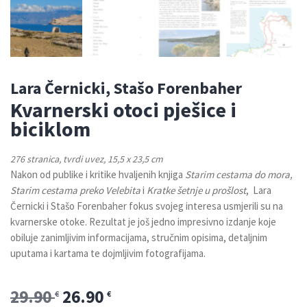
Lara Černicki, Stašo Forenbaher
Kvarnerski otoci pješice i
biciklom
276 stranica, tvrdi uvez, 15,5 x 23,5 cm
Nakon od publike i kritike hvaljenih knjiga
Starim cestama do mora,
Starim cestama preko Velebita
i
K
ratke šetnje u prošlost
, Lara
Černicki i Stašo Forenbaher fokus svojeg interesa usmjerili su na
kvarnerske otoke. Rezultat je još jedno impresivno izdanje koje
obiluje zanimljivim informacijama, stručnim opisima, detaljnim
uputama i kartama te dojmljivim fotografijama.
29.90
26.90
€
€