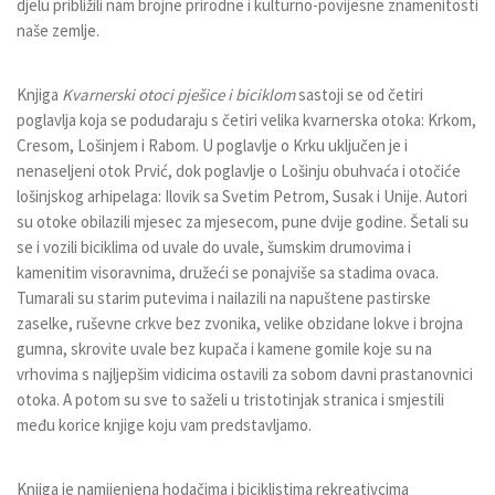
djelu približili nam brojne prirodne i kulturno-povijesne znamenitosti
naše zemlje.
Knjiga
Kvarnerski otoci pješice i biciklom
sastoji se od četiri
poglavlja koja se podudaraju s četiri velika kvarnerska otoka: Krkom,
Cresom, Lošinjem i Rabom. U poglavlje o Krku uključen je i
nenaseljeni otok Prvić, dok poglavlje o Lošinju obuhvaća i otočiće
lošinjskog arhipelaga: Ilovik sa Svetim Petrom, Susak i Unije. Autori
su otoke obilazili mjesec za mjesecom, pune dvije godine. Šetali su
se i vozili biciklima od uvale do uvale, šumskim drumovima i
kamenitim visoravnima, družeći se ponajviše sa stadima ovaca.
Tumarali su starim putevima i nailazili na napuštene pastirske
zaselke, ruševne crkve bez zvonika, velike obzidane lokve i brojna
gumna, skrovite uvale bez kupača i kamene gomile koje su na
vrhovima s najljepšim vidicima ostavili za sobom davni prastanovnici
otoka. A potom su sve to saželi u tristotinjak stranica i smjestili
među korice knjige koju vam predstavljamo.
Knjiga je namijenjena hodačima i biciklistima rekreativcima