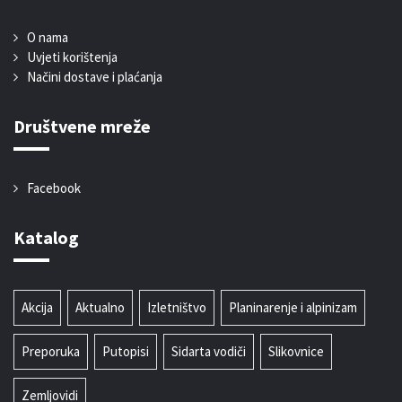
O nama
Uvjeti korištenja
Načini dostave i plaćanja
Društvene mreže
Facebook
Katalog
Akcija
Aktualno
Izletništvo
Planinarenje i alpinizam
Preporuka
Putopisi
Sidarta vodiči
Slikovnice
Zemljovidi