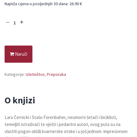
Najniža cijena u posljednjih 30 dana: 26.90 €
Naruči
Kategorije:
Izletništvo
,
Preporuka
O knjizi
Lara Černicki i Stašo Forenbaher, neumorni šetači i biciklisti,
temeljiti istraživači te vješti i pedantni autori, ovog puta su na
vlastiti pogon obišli kvarnerske otoke i u još jednom impresivnom