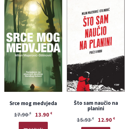
Što sam naučio na
Srce mog medvjeda
planini
17.90
13.90
€
€
15.93
12.90
€
€