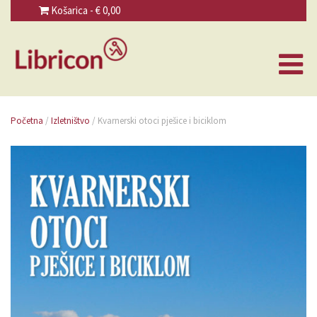
Košarica - €
0,00
Početna
/
Izletništvo
/ Kvarnerski otoci pješice i biciklom