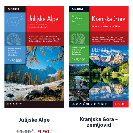
Kranjska Gora –
Julijske Alpe
zemljovid
11.00
9.90
€
€