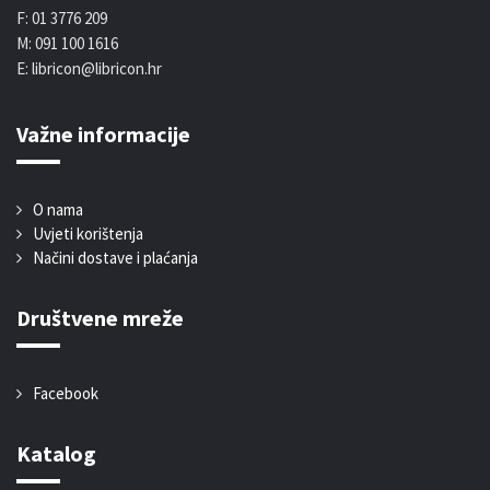
F: 01 3776 209
M: 091 100 1616
E: libricon@libricon.hr
Važne informacije
O nama
Uvjeti korištenja
Načini dostave i plaćanja
Društvene mreže
Facebook
Katalog