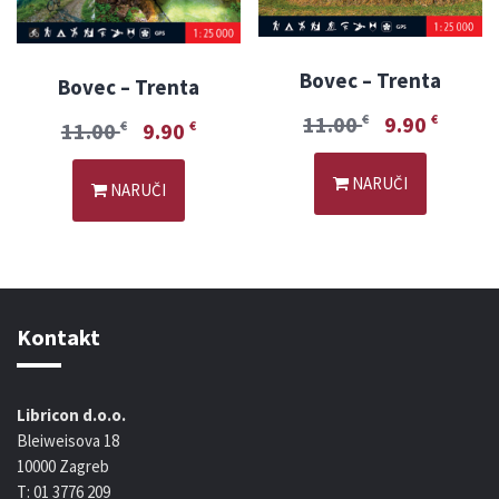
Bovec – Trenta
Bovec – Trenta
11.00
9.90
€
€
11.00
9.90
€
€
NARUČI
NARUČI
Kontakt
Libricon d.o.o.
Bleiweisova 18
10000 Zagreb
T: 01 3776 209