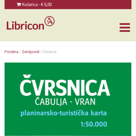
Košarica - €
0,00
Početna
/
Zemljovidi
/ Čvrsnica