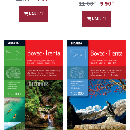
11.00
9.90
€
€
NARUČI
NARUČI